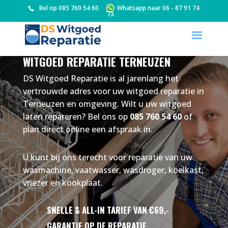
Bel op
085 760 54 60
Whatsapp naar
06 - 87 91 74
73
WITGOED REPARATIE TERNEUZEN
DS Witgoed Reparatie is al jarenlang het
vertrouwde adres voor uw witgoed reparatie in
Terneuzen en omgeving. Wilt u uw witgoed
laten repareren? Bel ons op
085 760 54 60
of
plan direct online een afspraak in.
U kunt bij ons terecht voor reparatie van uw
wasmachine, vaatwasser, wasdroger, koelkast,
vriezer en kookplaat.
SNELLE & ALL-IN TARIEF VAN €69,-
GARANTIE OP DE REPARATIE