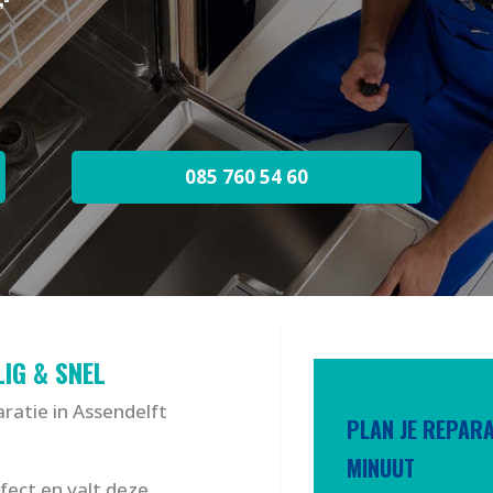
085 760 54 60
IG & SNEL
aratie in Assendelft
PLAN JE REPARAT
MINUUT
ect en valt deze