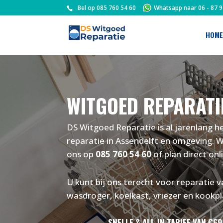
Bel op
085 760 54 60
Whatsapp naar
06 - 87 
HOME
WITGOED REPARATI
DS Witgoed Reparatie is al jarenlang 
reparatie in Assendelft en omgeving. W
ons op
085 760 54 60
of plan direct onl
U kunt bij ons terecht voor reparatie
wasdroger, koelkast, vriezer en kookpl
SNELLE & ALL-IN TARIEF VAN €69