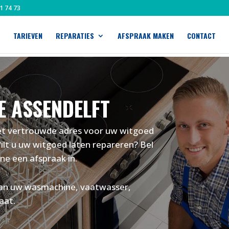
91 74 73
TARIEVEN
REPARATIES
AFSPRAAK MAKEN
CONTACT
E ASSENDELFT
het vertrouwde adres voor uw witgoed
ilt u uw witgoed laten repareren? Bel
ine een afspraak in.
 van uw wasmachine, vaatwasser,
aat.
,-