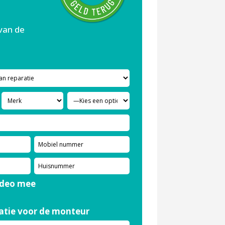
 van de
ideo mee
atie voor de monteur