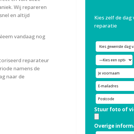
niek. Wij repareren
nel en altijd
Kies zelf de dag
reparatie
? Neem vandaag nog
toriseerd reparateur
eriode namens de
aag naar de
Stuur foto of v
Overige inform