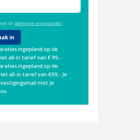
 met de
algemene voorwaarden
araties ingepland op de
et all-in tarief van € 99,-
araties ingepland op de
et all-in tarief van €99,- Je
vestigingsmail met je
ns.