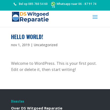
Bel op
085 760 54 60
Whatsapp naar
06 - 87 91 74
73
HELLO WORLD!
nov 1, 2019
|
Uncategorized
Welcome to WordPress. This is your first post.
Edit or delete it, then start writing!
Diensten
Over DS Witgoed Reparatie